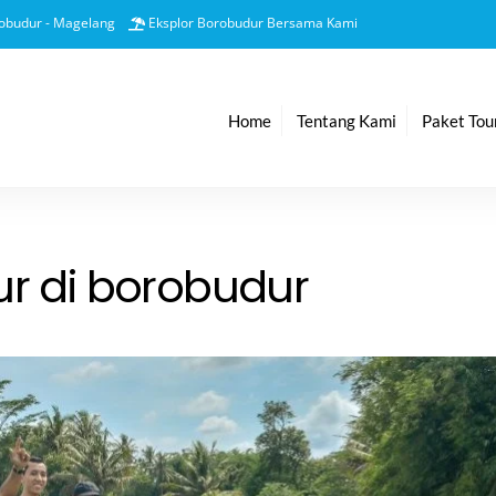
Back
obudur - Magelang
Eksplor Borobudur Bersama Kami
To
Top
Home
Tentang Kami
Paket Tou
ur di borobudur