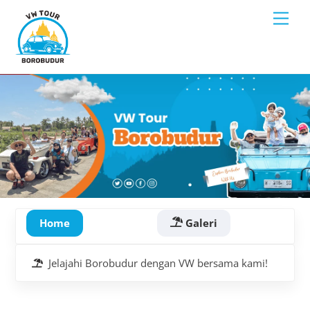
Skip
Back
Men
to
To
content
Top
Home
Galeri
Jelajahi Borobudur dengan VW bersama kami!