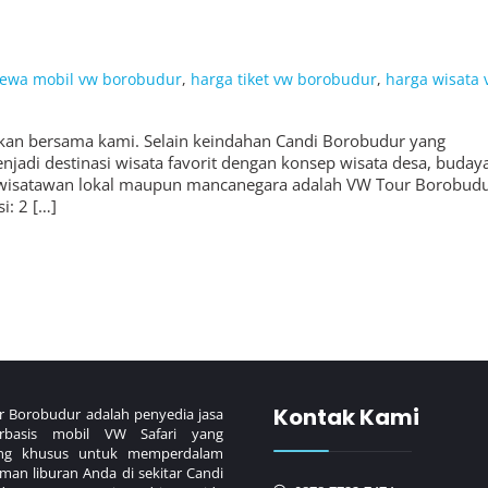
sewa mobil vw borobudur
,
harga tiket vw borobudur
,
harga wisata 
an bersama kami. Selain keindahan Candi Borobudur yang
adi destinasi wisata favorit dengan konsep wisata desa, budaya
ati wisatawan lokal maupun mancanegara adalah VW Tour Borobudu
i: 2 […]
Kontak Kami
 Borobudur adalah penyedia jasa
rbasis mobil VW Safari yang
ang khusus untuk memperdalam
man liburan Anda di sekitar Candi