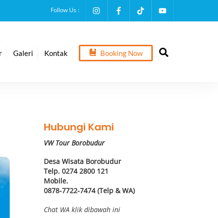
Follow Us :
Search
r
Galeri
Kontak
Booking Now
Hubungi Kami
VW Tour Borobudur
Desa Wisata Borobudur
Telp. 0274 2800 121
Mobile.
0878-7722-7474 (Telp & WA)
Chat WA klik dibawah ini