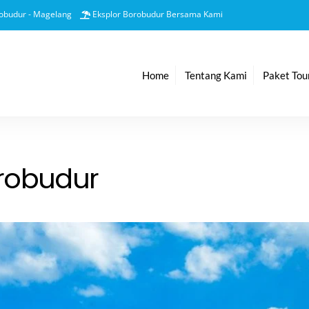
Back
obudur - Magelang
Eksplor Borobudur Bersama Kami
To
Top
Home
Tentang Kami
Paket Tou
robudur