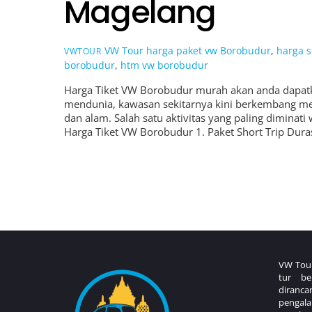
Magelang
VW Tour
harga paket vw Borobudur
,
harga 
VWTOUR
borobudur
,
htm vw borobudur
Harga Tiket VW Borobudur murah akan anda dapatk
mendunia, kawasan sekitarnya kini berkembang menj
dan alam. Salah satu aktivitas yang paling dimin
Harga Tiket VW Borobudur 1. Paket Short Trip Duras
VW Tour
tur be
diranc
pengala