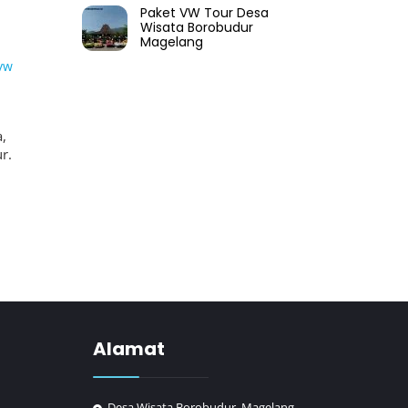
Paket VW Tour Desa
Wisata Borobudur
Magelang
vw
,
r.
Alamat
Desa Wisata Borobudur, Magelang,