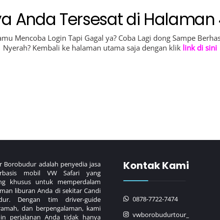
ya Anda Tersesat di Halaman
amu Mencoba Login Tapi Gagal ya? Coba Lagi dong Sampe Berhasi
Nyerah? Kembali ke halaman utama saja dengan klik
link di sini
Kontak Kami
 Borobudur adalah penyedia jasa
rbasis mobil VW Safari yang
ang khusus untuk memperdalam
man liburan Anda di sekitar Candi
0878-7722-7474
dur. Dengan tim driver-guide
ramah, dan berpengalaman, kami
vwborobudurtour_
in perjalanan Anda tidak hanya