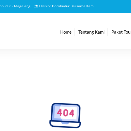
Back
obudur - Magelang
Eksplor Borobudur Bersama Kami
To
Top
Home
Tentang Kami
Paket Tou