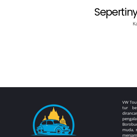
Sepertin
K
VW Tour
tur be
diranc
pengala
Borobu
muda, 
menjam