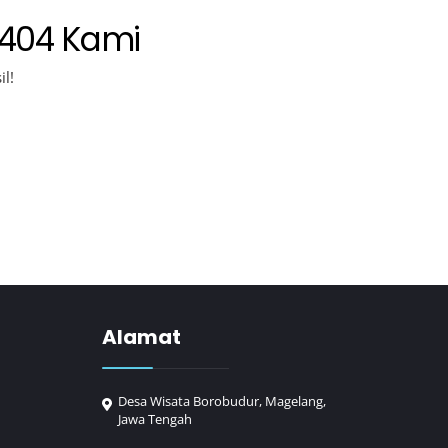
 404 Kami
l!
Alamat
Desa Wisata Borobudur, Magelang,
Jawa Tengah