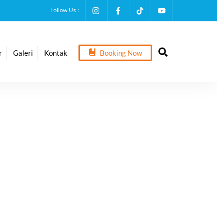
Follow Us :
Search
r
Galeri
Kontak
Booking Now